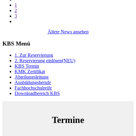
1
2
3
Ältere News ansehen
KBS Menü
1. Zur Reservierung
2. Reservierung einlösen(NEU)
KBS Termin
KMK Zertifikat
Abteilungsleitung
Ausbildungsberufe
Fachhochschulreife
Downloadbereich KBS
Termine