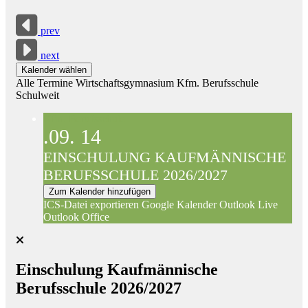
prev
next
Kalender wählen
Alle Termine
Wirtschaftsgymnasium
Kfm. Berufsschule
Schulweit
Kfm. Berufsschule
.09.
14
EINSCHULUNG KAUFMÄNNISCHE
BERUFSSCHULE 2026/2027
Zum Kalender hinzufügen
ICS-Datei exportieren
Google Kalender
Outlook Live
Outlook Office
Einschulung Kaufmännische
Berufsschule 2026/2027