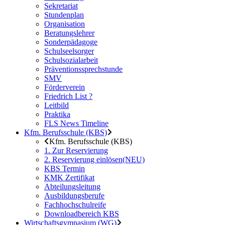
Sekretariat
Stundenplan
Organisation
Beratungslehrer
Sonderpädagoge
Schulseelsorger
Schulsozialarbeit
Präventionssprechstunde
SMV
Förderverein
Friedrich List ?
Leitbild
Praktika
FLS News Timeline
Kfm. Berufsschule (KBS)
Kfm. Berufsschule (KBS)
1. Zur Reservierung
2. Reservierung einlösen(NEU)
KBS Termin
KMK Zertifikat
Abteilungsleitung
Ausbildungsberufe
Fachhochschulreife
Downloadbereich KBS
Wirtschaftsgymnasium (WG)