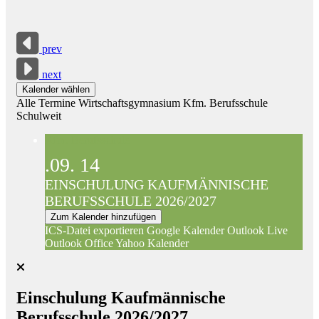
prev
next
Kalender wählen
Alle Termine
Wirtschaftsgymnasium
Kfm. Berufsschule
Schulweit
Kfm. Berufsschule
.09.
14
EINSCHULUNG KAUFMÄNNISCHE
BERUFSSCHULE 2026/2027
Zum Kalender hinzufügen
ICS-Datei exportieren
Google Kalender
Outlook Live
Outlook Office
Yahoo Kalender
Einschulung Kaufmännische
Berufsschule 2026/2027