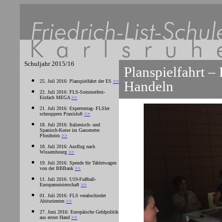
Schuljahr 2015/16
Planspielfahrt
– 
25. Juli 2016: Planspielfahrt der ES
>>
Handeln
22. Juli 2016: FLS-Sommerfest-
Einfach MEGA
>>
21. Juli 2016: Expertentag- FLSler
schnuppern Praxisluft
>>
18. Juli 2016: Italienisch- und
Spanisch-Kurse im Gasometer
Pforzheim
>>
18. Juli 2016: Ausflug nach
Wissembourg
>>
19. Juli 2016: Spende für Tabletwagen
von der BBBank
>>
11. Juli 2016: U19-Fußball-
Europameisterschaft
>>
01. Juli 2016: FLS verabschiedet
Abiturienten
>>
27. Juni 2016: Europäische Geldpolitik
aus erster Hand
>>