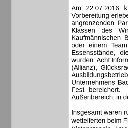
Am 22.07.2016 k
Vorbereitung erleb
angrenzenden Park
Klassen des Wir
Kaufmännischen Be
oder einem Team
Essensstände, di
wurden. Acht Infor
(Allianz), Glück
Ausbildungsbet
Unternehmens Ba
Fest bereichert.
Außenbereich, in d
Insgesamt waren ru
wetteiferten beim F