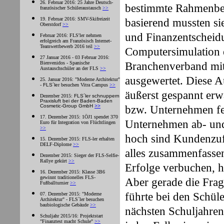
26. Februar 2016: 25 Jahre Deutsch-
bestimmte Rahmenbe
französischer Schüleraustausch
>>
19. Februar 2016: SMV-Skifreizeit
basierend mussten si
Oberstdorf
>>
und Finanzentscheidu
Februar 2016: FLS'ler nehmen
erfolgreich am Französisch Internet-
Teamwettbewerb 2016 teil
>>
Computersimulation 
27 Januar 2016 - 03 Februar 2016:
Bienvenidos - Spanische
Branchenverband mit
Austauschschüler an der FLS
>>
ausgewertet. Diese 
25. Januar 2016: "Moderne Architektur"
-
FLS´le
r besuchen Vitra Campus
>>
äußerst gespannt erw
Dezember 2015:
FLS´ler
schnuppern
Praxisluft bei der Baden-Baden
Cosmetic-Group GmbH
>>
bzw. Unternehmen fes
17. Dezember 2015: 1ÖJ1 spendet 370
Unternehmen ab- und
Euro für Integration von Flüchtlingen
>>
hoch sind Kundenzufr
15. Dezember 2015: FLS-ler erhalten
DELF-Diplome
>>
alles zusammenfasse
Dezember 2015: Sieger der FLS-Selfie-
Rallye gekürt
>>
Erfolge verbuchen, h
16. Dezember 2015: Klasse 3B6
gewinnt traditionelles FLS-
Aber gerade die Fra
Fußballturnier
>>
führte bei den Schül
07. Dezember 2015: "Moderne
Architektur" - FLS´ler besuchen
baubiologische Gebäude
>>
nächsten Schuljahre
Schuljahr 2015/16: Projektstart
"Finanztest macht Schule"
>>