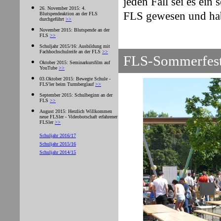
jeden Fall sei es ein
26. November 2015: 4.
FLS gewesen und habe
Blutspendeaktion an der FLS
durchgeführt
>>
November 2015: Blutspende an der
FLS
>>
Schuljahr 2015/16: Ausbildung mit
Fachhochschulreife an der FLS
>>
FLS-Sommerfes
Oktober 2015: Seminarkursfilm auf
YouTube
>>
03.Oktober 2015: Bewegte Schule -
FLS'ler beim Turmberglauf
>>
September 2015: Schulbeginn an der
FLS
>>
August 2015: Herzlich Willkommen
neue FLSler - Videobotschaft erfahrener
FLSler
>>
Schuljahr 2016/17
Schuljahr 2015/16
Schuljahr 2014/15