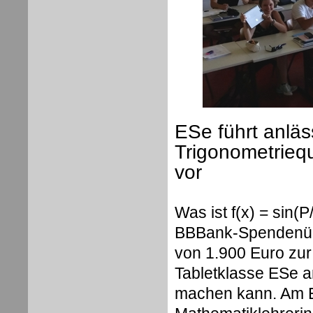
ESe führt anlä
Trigonometriequ
vor
Was ist f(x) = sin(P
BBBank-Spendenübe
von 1.900 Euro zur
Tabletklasse ESe 
machen kann. Am En