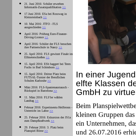
21. Juni 2016: Schüler erwerben
Informatik-Zusatzqualifikation
>>
17.Juni 2016: ESa bei Rosswag in
Kleinsteinbach
>>
10. Mai 2016: JTFO - FLS
ausgeschieden
>>
April 2016: Prüfung Euro-Finanze-
Driving-Licence
>>
April 2016: Schüler der FLS besuchen
ihre Partnerschule in Nancy
>>
25. April 2016: FLS gewinnt Finale im
Elfmeterschießen
>>
15. April 2016: ESb baggert bei Terex
Fuchs in Bad Schönborn
>>
In einer Jugend
15. April 2016: Dritter Platz beim
FUTSAL-Turnier der Beruflichen
elfte Klassen de
Schulen Karlsruhe
>>
März 2016: FLS-Spanienaustausch -
GmbH zu virtue
Rückspiel in Barcelona
>>
11. März 2016: FLS'ler wählen
Landtag
>>
Beim Planspielwett
Februar 2016: Experimenta Heilbronn -
Unterricht im Labor
>>
kleinen Gruppen das v
25. Februar 2016: Exkursion der JS1a
zum Dampfkraftwerk
>>
ein Unternehmen, da
29. Februar 2016: 3. Platz beim
und 26.07.2016 erhi
Planspiel Börse
>>