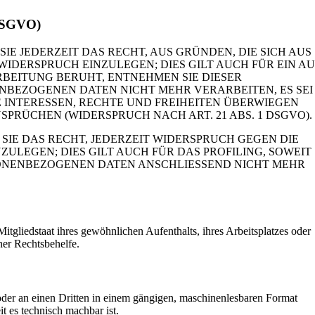
 DSGVO)
IE JEDERZEIT DAS RECHT, AUS GRÜNDEN, DIE SICH AUS
IDERSPRUCH EINZULEGEN; DIES GILT AUCH FÜR EIN AU
RBEITUNG BERUHT, ENTNEHMEN SIE DIESER
BEZOGENEN DATEN NICHT MEHR VERARBEITEN, ES SEI
 INTERESSEN, RECHTE UND FREIHEITEN ÜBERWIEGEN
RÜCHEN (WIDERSPRUCH NACH ART. 21 ABS. 1 DSGVO).
IE DAS RECHT, JEDERZEIT WIDERSPRUCH GEGEN DIE
LEGEN; DIES GILT AUCH FÜR DAS PROFILING, SOWEIT
SONENBEZOGENEN DATEN ANSCHLIESSEND NICHT MEHR
gliedstaat ihres gewöhnlichen Aufenthalts, ihres Arbeitsplatzes oder
her Rechtsbehelfe.
h oder an einen Dritten in einem gängigen, maschinenlesbaren Format
t es technisch machbar ist.