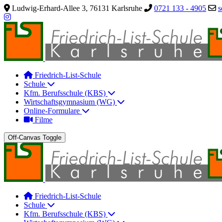
Ludwig-Erhard-Allee 3, 76131 Karlsruhe
0721 133 - 4905
s
Friedrich-List-Schule
Schule
Kfm. Berufsschule (KBS)
Wirtschaftsgymnasium (WG)
Online-Formulare
Filme
Off-Canvas Toggle
Friedrich-List-Schule
Schule
Kfm. Berufsschule (KBS)