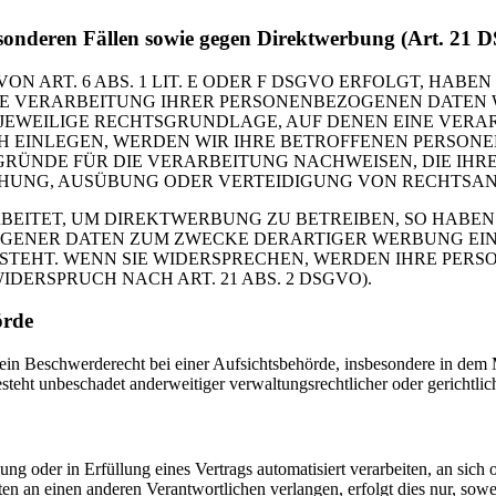
esonderen Fällen sowie gegen Direktwerbung (Art. 21
ART. 6 ABS. 1 LIT. E ODER F DSGVO ERFOLGT, HABEN S
IE VERARBEITUNG IHRER PERSONENBEZOGENEN DATEN W
 JEWEILIGE RECHTSGRUNDLAGE, AUF DENEN EINE VERA
 EINLEGEN, WERDEN WIR IHRE BETROFFENEN PERSONEN
ÜNDE FÜR DIE VERARBEITUNG NACHWEISEN, DIE IHRE
UNG, AUSÜBUNG ODER VERTEIDIGUNG VON RECHTSANSP
ITET, UM DIREKTWERBUNG ZU BETREIBEN, SO HABEN S
ENER DATEN ZUM ZWECKE DERARTIGER WERBUNG EINZU
STEHT. WENN SIE WIDERSPRECHEN, WERDEN IHRE PER
ERSPRUCH NACH ART. 21 ABS. 2 DSGVO).
örde
n Beschwerderecht bei einer Aufsichtsbehörde, insbesondere in dem Mit
teht unbeschadet anderweitiger verwaltungsrechtlicher oder gerichtlic
ung oder in Erfüllung eines Vertrags automatisiert verarbeiten, an sic
en an einen anderen Verantwortlichen verlangen, erfolgt dies nur, sowei