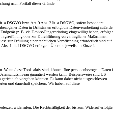
schung nach Fortfall dieser Gründe.
 lit. a DSGVO bzw. Art. 9 Abs. 2 lit. a DSGVO, sofern besondere
bezogener Daten in Drittstaaten erfolgt die Datenverarbeitung außerd
ndgerät (z. B. via Device-Fingerprinting) eingewilligt haben, erfolgt 
ertragserfüllung oder zur Durchführung vorvertraglicher Maßnahmen
ese zur Erfüllung einer rechtlichen Verpflichtung erforderlich sind auf
Abs. 1 lit. f DSGVO erfolgen. Über die jeweils im Einzelfall
en. Wenn diese Tools aktiv sind, können Ihre personenbezogene Daten 
s Datenschutzniveau garantiert werden kann. Beispielsweise sind US-
 gerichtlich vorgehen könnten. Es kann daher nicht ausgeschlossen
ten und dauerhaft speichern. Wir haben auf diese
jederzeit widerrufen. Die Rechtmäßigkeit der bis zum Widerruf erfolgte