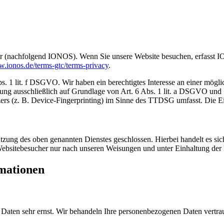
r (nachfolgend IONOS). Wenn Sie unsere Website besuchen, erfasst IO
w.ionos.de/terms-gtc/terms-privacy
.
1 lit. f DSGVO. Wir haben ein berechtigtes Interesse an einer möglich
itung ausschließlich auf Grundlage von Art. 6 Abs. 1 lit. a DSGVO un
rs (z. B. Device-Fingerprinting) im Sinne des TTDSG umfasst. Die Einw
zung des oben genannten Dienstes geschlossen. Hierbei handelt es sich
 Websitebesucher nur nach unseren Weisungen und unter Einhaltung de
rmationen
n Daten sehr ernst. Wir behandeln Ihre personenbezogenen Daten vertra