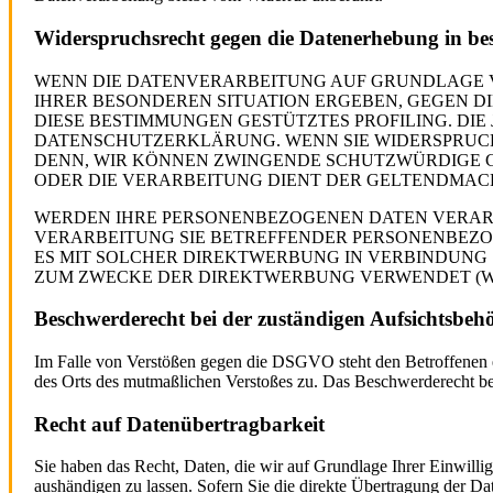
Widerspruchsrecht gegen die Datenerhebung in b
WENN DIE DATENVERARBEITUNG AUF GRUNDLAGE VON 
IHRER BESONDEREN SITUATION ERGEBEN, GEGEN D
DIESE BESTIMMUNGEN GESTÜTZTES PROFILING. DIE
DATENSCHUTZERKLÄRUNG. WENN SIE WIDERSPRUCH
DENN, WIR KÖNNEN ZWINGENDE SCHUTZWÜRDIGE GR
ODER DIE VERARBEITUNG DIENT DER GELTENDMACH
WERDEN IHRE PERSONENBEZOGENEN DATEN VERARBE
VERARBEITUNG SIE BETREFFENDER PERSONENBEZOG
ES MIT SOLCHER DIREKTWERBUNG IN VERBINDUNG 
ZUM ZWECKE DER DIREKTWERBUNG VERWENDET (WID
Beschwerde­recht bei der zuständigen Aufsichts­beh
Im Falle von Verstößen gegen die DSGVO steht den Betroffenen ei
des Orts des mutmaßlichen Verstoßes zu. Das Beschwerderecht bes
Recht auf Daten­übertrag­barkeit
Sie haben das Recht, Daten, die wir auf Grundlage Ihrer Einwillig
aushändigen zu lassen. Sofern Sie die direkte Übertragung der Dat